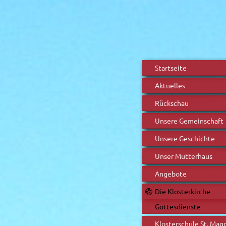
Startseite
Aktuelles
Rückschau
Unsere Gemeinschaft
Unsere Geschichte
Unser Mutterhaus
Angebote
Die Klosterkirche
Gottesdienste
Klosterschule St. Mag