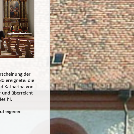
Erscheinung der
30 ereignete: die
nd Katharina von
r und überreicht
 des
hl.
auf eigenen
.