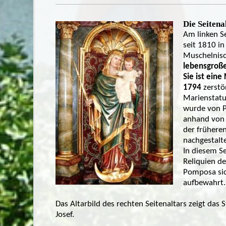
Die Seitena
Am linken Se
seit 1810 in
Muschelnis
lebensgroß
Sie ist eine
1794
zerstö
Marienstatu
wurde von P
anhand von 
der früher
nachgestalte
In diesem Se
Reliquien de
Pomposa si
aufbewahrt.
Das Altarbild des rechten Seitenaltars zeigt das S
Josef.