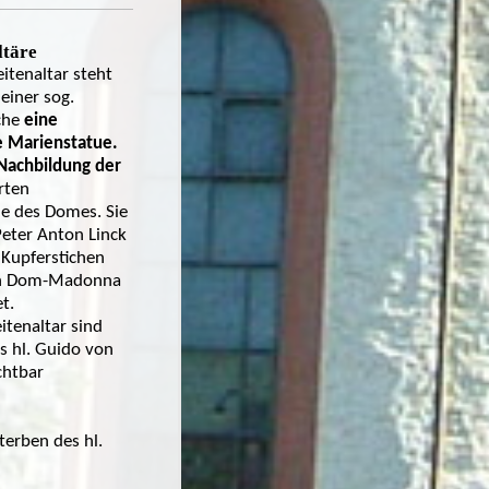
ltäre
itenaltar steht
 einer sog.
che
eine
e Marienstatue.
 Nachbildung der
rten
e des Domes. Sie
eter Anton Linck
Kupferstichen
en Dom-Madonna
t.
itenaltar sind
s hl. Guido von
chtbar
terben des hl.