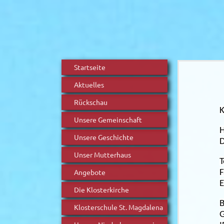
Startseite
Aktuelles
Rückschau
K
Unsere Gemeinschaft
H
Unsere Geschichte
D
Unser Mutterhaus
Angebote
E
Die Klosterkirche
B
Klosterschule St. Magdalena
G