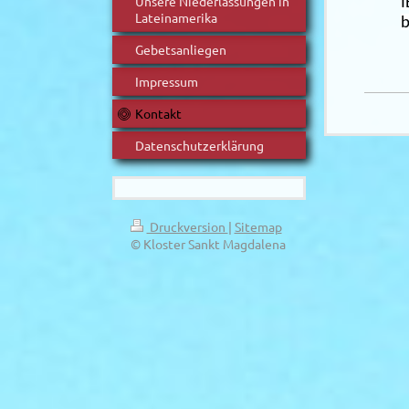
Unsere Niederlassungen in
I
Lateinamerika
b
Gebetsanliegen
Impressum
Kontakt
Datenschutzerklärung
Druckversion
|
Sitemap
© Kloster Sankt Magdalena