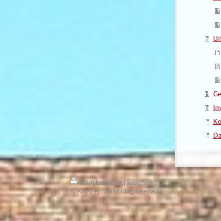
Un
Ge
Im
Ko
Da
Druckversion
|
Sitemap
© Kloster Sankt Magdalena