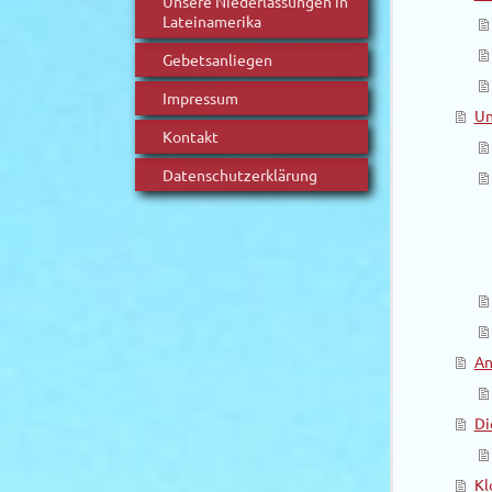
Unsere Niederlassungen in
Lateinamerika
Gebetsanliegen
Impressum
Un
Kontakt
Datenschutzerklärung
An
Di
Kl